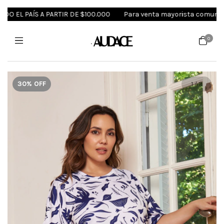
EL PAÍS A PARTIR DE $100.000
Para venta mayorista comunicate a
0
30
%
OFF
1
/
8