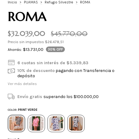
Inicio
>
PIJAMAS
>
Refugio Silvestre
>
ROMA
ROMA
$32.039,00
$45.770,00
Precio sin impuestos
$26.478,51
$13.731,00
30
% OFF
Ahorrás:
6
cuotas sin interés de
$5.339,83
10% de descuento
pagando con Transferencia o
depósito
Ver más detalles
Envío gratis
superando los
$100.000,00
COLOR:
PRINT VERDE