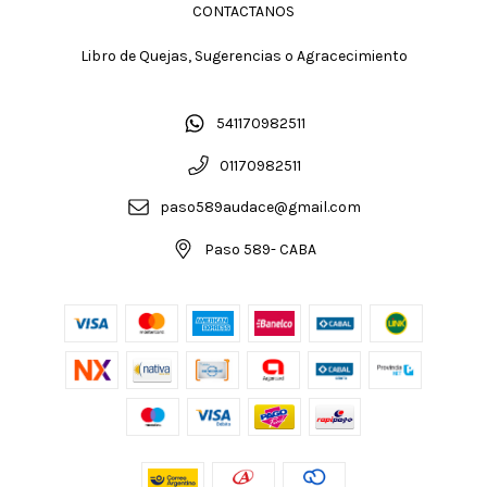
CONTACTANOS
Libro de Quejas, Sugerencias o Agracecimiento
541170982511
01170982511
paso589audace@gmail.com
Paso 589- CABA