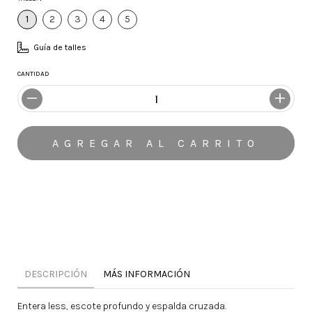
1
2
3
4
5
Guía de talles
CANTIDAD
MEDIOS DE ENVÍO
CALCULAR
No sé mi código postal
DESCRIPCIÓN
MÁS INFORMACIÓN
Entera less, escote profundo y espalda cruzada.