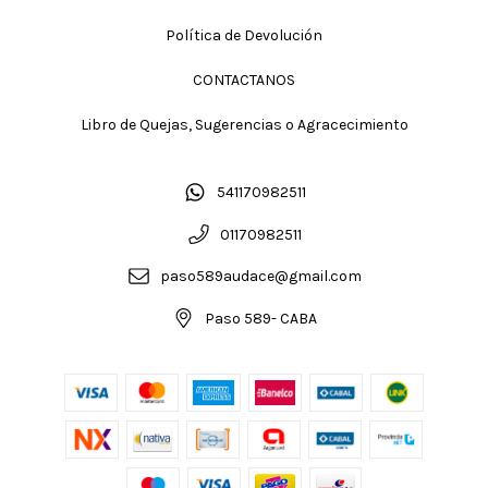
Política de Devolución
CONTACTANOS
Libro de Quejas, Sugerencias o Agracecimiento
541170982511
01170982511
paso589audace@gmail.com
Paso 589- CABA