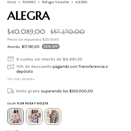
Inicio
>
PIJAMAS
>
Refugio Silvestre
>
ALEGRA
ALEGRA
$40.089,00
$57.270,00
Precio sin impuestos
$33.131,40
$17.181,00
30
% OFF
Ahorrás:
6
cuotas sin interés de
$6.681,50
10% de descuento
pagando con Transferencia o
depósito
Ver más detalles
Envío gratis
superando los
$100.000,00
COLOR:
FLOR ROSA Y VIOLETA