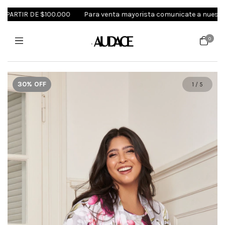
RTIR DE $100.000
Para venta mayorista comunicate a nuestro Wh
0
30
%
OFF
1
/
5