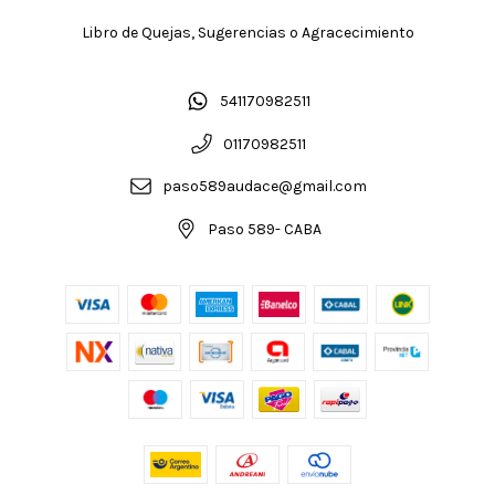
Libro de Quejas, Sugerencias o Agracecimiento
541170982511
01170982511
paso589audace@gmail.com
Paso 589- CABA